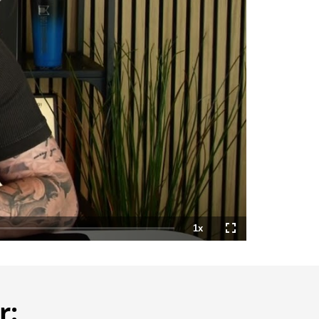
1x
Playback
Fullscreen
Rate
r: