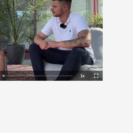
1x
tion
Loaded
:
Playback
Fullscreen
0.00%
Rate