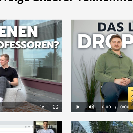
0:00
/
0:00
1x
Current
Dura
Playback
Fullscreen
Play
Mute
Time
Rate