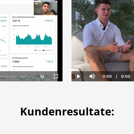
0:00
/
0:00
1x
Current
Dura
Playback
Fullscreen
Play
Mute
Time
Rate
Kundenresultate: