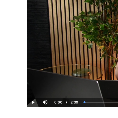
0:00
/
2:30
Current
Duration
Loaded
:
Play
Mute
Time
0.00%