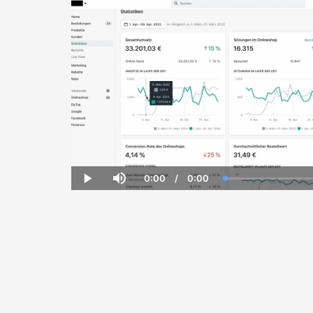
0:00
/
0:00
Current
Duration
Loaded
:
Play
Mute
Time
0.00%