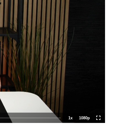
1x
1080p
Playback
Quality
Fullscreen
Rate