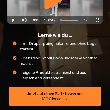
0:00
/
6:49
1x
Current
Duration
Loaded
:
Play
Mute
Playback
Fullscre
Time
100.00%
Rate
Lerne wie du ...
… mit Dropshipping risikofrei und ohne Lager
startest.
… dein Produkt mit Logo und Marke sichtbar
machst.
… eigene Produkte optimierst und aus
Deutschland versendest.
Jetzt auf einen Platz bewerben
100% kostenlos