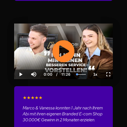
0:00
/
11:26
1x
Current
Duration
Loaded
:
Play
Mute
Playback
Fullscreen
Time
100.00%
Rate
★
★
★
★
★
Marco & Vanessa konnten 1 Jahr nach Ihrem
Abi mit ihren eigenen Branded E-com Shop
30.000€ Gewinn in 2 Monaten erzielen.