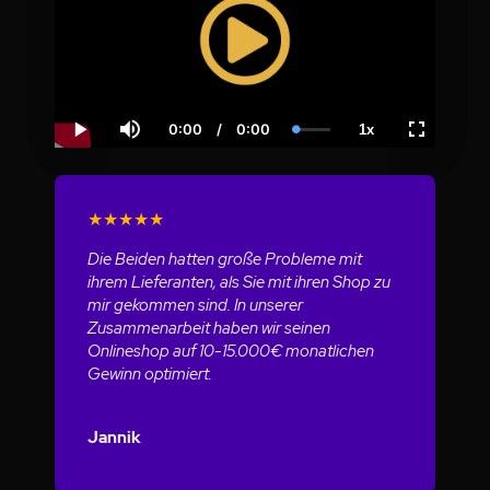
0:00
/
0:00
1x
Current
Duration
Loaded
:
Play
Mute
Playback
Fullscreen
Time
0.00%
Rate
★
★
★
★
★
Die Beiden hatten große Probleme mit
ihrem Lieferanten, als Sie mit ihren Shop zu
mir gekommen sind. In unserer
Zusammenarbeit haben wir seinen
Onlineshop auf 10-15.000€ monatlichen
Gewinn optimiert.
Jannik